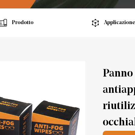
Prodotto
Applicazion
Panno 
antia
riutili
occhia