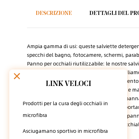
DESCRIZIONE
DETTAGLI DEL P
Ampia gamma di usi: queste salviette detergen
specchi del bagno, fotocamere, schermi, parabr
Panno per occhiali riutilizzabile: le nostre s
quindi ogni salvietta dura a lungo. Consigliam
Nota: non lavare il panno antiappannamento con
LINK VELOCI
antiappannamento nella busta originale e mant
La confezione include: 1 salvietta antiappanna
Prodotti per la cura degli occhiali in
dimensione moderata che ti consente di portar
microfibra
Pulizia senza graffi: questo panno antiappannam
e può rimuovere la nebbia bianca dagli occhial
Asciugamano sportivo in microfibra