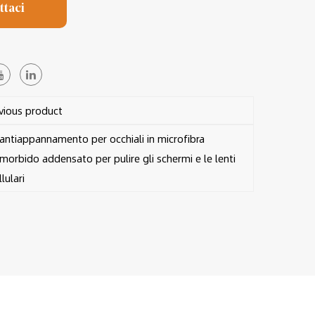
ttaci
ious product
tiappannamento per occhiali in microfibra
 morbido addensato per pulire gli schermi e le lenti
lulari