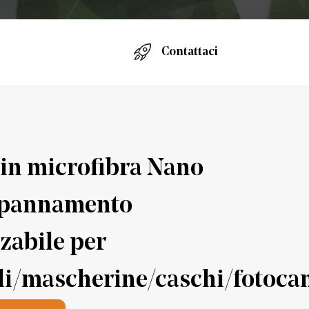
e
Contattaci
in microfibra Nano
ppannamento
zzabile per
li/mascherine/caschi/fotoca