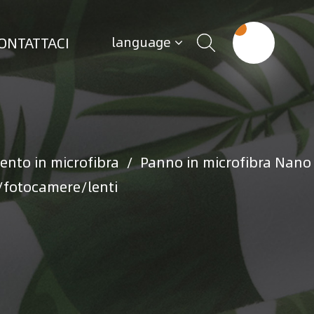
ONTATTACI
language
nto in microfibra
/
Panno in microfibra Nano
/fotocamere/lenti