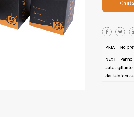
Conta
PREV：No prev
NEXT：Panno an
autosigillante
dei telefoni cel