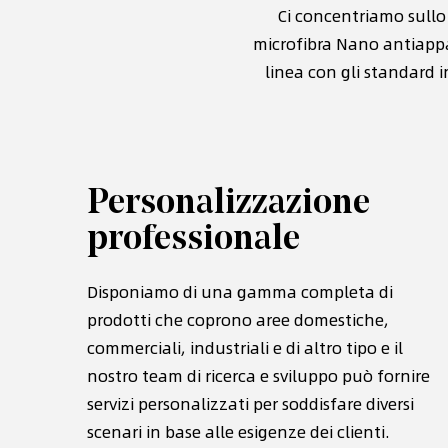
Ci concentriamo sullo 
microfibra Nano antiapp
linea con gli standard 
Personalizzazione
professionale
a di oltre
crofibra,
Disponiamo di una gamma completa di
C
igenze di
prodotti che coprono aree domestiche,
s
 di
commerciali, industriali e di altro tipo e il
d
nostro team di ricerca e sviluppo può fornire
p
servizi personalizzati per soddisfare diversi
t
scenari in base alle esigenze dei clienti.
d