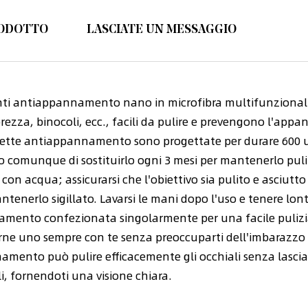
RODOTTO
LASCIATE UN MESSAGGIO
ti antiappannamento nano in microfibra multifunzionali p
ezza, binocoli, ecc., facili da pulire e prevengono l'appa
alviette antiappannamento sono progettate per durare 600 ut
o comunque di sostituirlo ogni 3 mesi per mantenerlo puli
 acqua; assicurarsi che l'obiettivo sia pulito e asciutto 
enerlo sigillato. Lavarsi le mani dopo l'uso e tenere lon
mento confezionata singolarmente per una facile pulizia; 
ne uno sempre con te senza preoccuparti dell'imbarazzo d
ento può pulire efficacemente gli occhiali senza lasciare d
i, fornendoti una visione chiara.