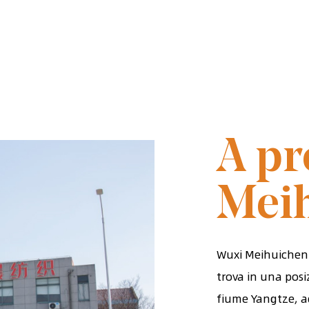
FONDATA N
A pr
Mei
Wuxi Meihuichen T
trova in una posi
fiume Yangtze, a