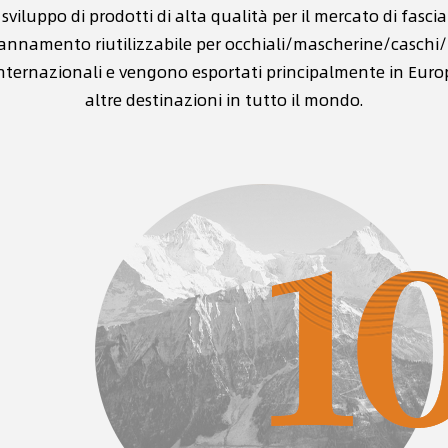
sviluppo di prodotti di alta qualità per il mercato di fasci
annamento riutilizzabile per occhiali/mascherine/caschi
internazionali e vengono esportati principalmente in Eur
altre destinazioni in tutto il mondo.
Forte forza di ricerca e
Qualit
sviluppo tecnico
affidab
i concentriamo a lungo termine
Con una tecn
ull'innovazione tecnologica, con un team
e un rigoroso 
i ricerca e sviluppo professionale, e
siamo in grado
ossiamo sviluppare nuovi tessuti e prodotti
l'assorbiment
essili ad alte prestazioni in risposta alla
pelucchi e altr
omanda del mercato.
prodotti per c