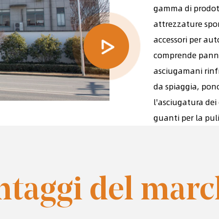
gamma di prodotti 
attrezzature sport
accessori per auto
comprende panni pe
asciugamani rinfr
da spiaggia, ponc
l'asciugatura dei 
guanti per la puli
ntaggi del marc