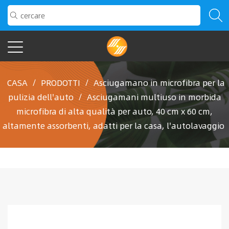
CASA
/
PRODOTTI
/
Asciugamano in microfibra per la
pulizia dell'auto
/
Asciugamani multiuso in morbida
microfibra di alta qualità per auto, 40 cm x 60 cm,
altamente assorbenti, adatti per la casa, l'autolavaggio