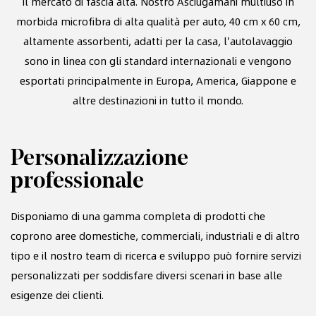
il mercato di fascia alta. Nostro
Asciugamani multiuso in
morbida microfibra di alta qualità per auto, 40 cm x 60 cm,
altamente assorbenti, adatti per la casa, l'autolavaggio
sono in linea con gli standard internazionali e vengono
esportati principalmente in Europa, America, Giappone e
altre destinazioni in tutto il mondo.
Personalizzazione
F
professionale
s
te
Disponiamo di una gamma completa di prodotti che
Ci
coprono aree domestiche, commerciali, industriali e di altro
te
tipo e il nostro team di ricerca e sviluppo può fornire servizi
e 
personalizzati per soddisfare diversi scenari in base alle
pr
esigenze dei clienti.