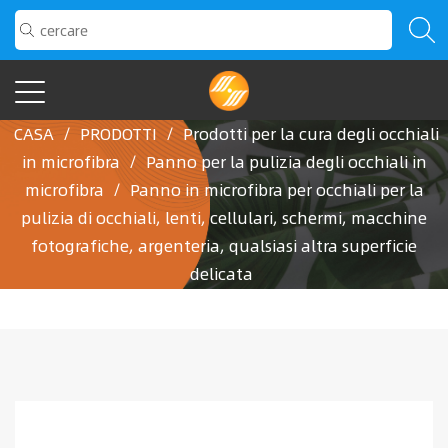
CASA
/
PRODOTTI
/
Prodotti per la cura degli occhiali
in microfibra
/
Panno per la pulizia degli occhiali in
microfibra
/
Panno in microfibra per occhiali per la
pulizia di occhiali, lenti, cellulari, schermi, macchine
fotografiche, argenteria, qualsiasi altra superficie
delicata