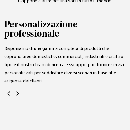
Giappone e altre destinazioni in tutto il mondo.
Personalizzazione
F
professionale
s
te
Disponiamo di una gamma completa di prodotti che
Ci
coprono aree domestiche, commerciali, industriali e di altro
te
tipo e il nostro team di ricerca e sviluppo può fornire servizi
e 
personalizzati per soddisfare diversi scenari in base alle
pr
esigenze dei clienti.