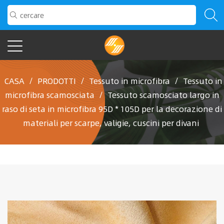
CASA
/
PRODOTTI
/
Tessuto in microfibra
/
Tessuto in
microfibra scamosciata
/
Tessuto scamosciato largo in
raso di seta in microfibra 95D * 105D per la decorazione di
materiali per scarpe, valigie, cuscini per divani